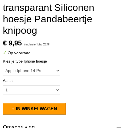
transparant Siliconen
hoesje Pandabeertje
knipoog
€ 9,95
(inclusief btw 21%)
✓
Op voorraad
Kies je type Iphone hoesje
Aantal
IN WINKELWAGEN
Omschrijving