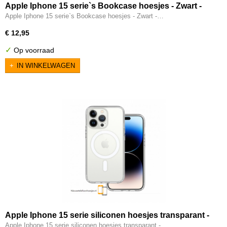
Apple Iphone 15 serie`s Bookcase hoesjes - Zwart -
Sluitmagneet in het hoesje verwerkt
Apple Iphone 15 serie`s Bookcase hoesjes - Zwart -…
€ 12,95
✓
Op voorraad
IN WINKELWAGEN
Apple Iphone 15 serie siliconen hoesjes transparant -
Geschikt voor MagSafe
Apple Iphone 15 serie siliconen hoesjes transparant -…