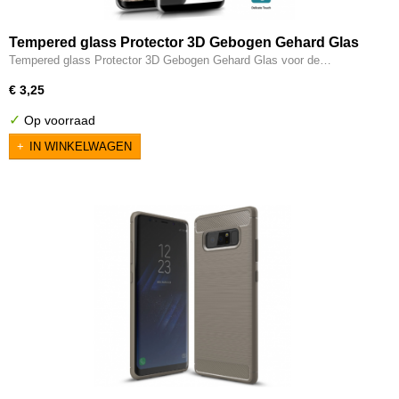
Tempered glass Protector 3D Gebogen Gehard Glas
voor de Samsung Galaxy Note 8
Tempered glass Protector 3D Gebogen Gehard Glas voor de…
€ 3,25
✓
Op voorraad
IN WINKELWAGEN