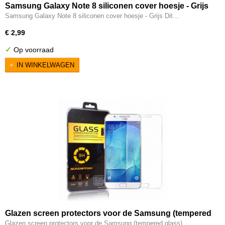
Samsung Galaxy Note 8 siliconen cover hoesje - Grijs
Samsung Galaxy Note 8 siliconen cover hoesje - Grijs Dit…
€ 2,99
✓
Op voorraad
IN WINKELWAGEN
Glazen screen protectors voor de Samsung (tempered
glass)
Glazen screen protectors voor de Samsung (tempered glass)…