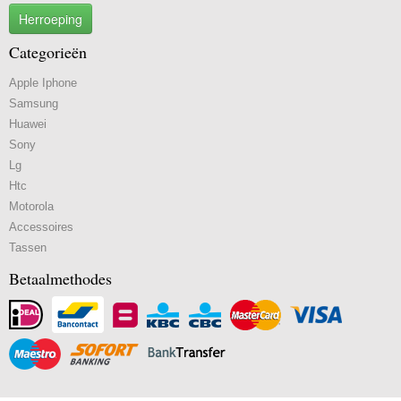
Herroeping
Categorieën
Apple Iphone
Samsung
Huawei
Sony
Lg
Htc
Motorola
Accessoires
Tassen
Betaalmethodes