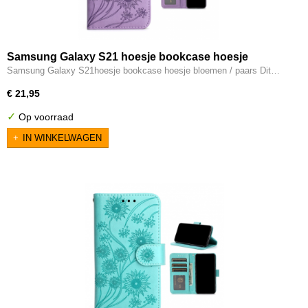
Samsung Galaxy S21 hoesje bookcase hoesje
bloemen / paars
Samsung Galaxy S21hoesje bookcase hoesje bloemen / paars Dit…
€ 21,95
✓
Op voorraad
IN WINKELWAGEN