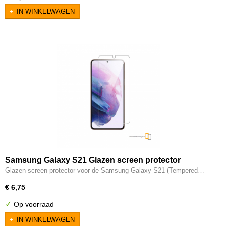
IN WINKELWAGEN
Samsung Galaxy S21 Glazen screen protector
(Tempered Glass)
Glazen screen protector voor de Samsung Galaxy S21 (Tempered…
€ 6,75
✓
Op voorraad
IN WINKELWAGEN