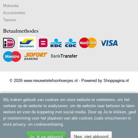
Motorola
Accessoires
Tassen
Betaalmethodes
© 2026 www.nieuwetelefoonhoesjes.nl - Powered by Shoppagina.nl
Wij maken gebruik van cookies om onze website te verbeteren, om het
verkeer op de website te analyseren, om de website naar behoren te laten
werken en voor de koppeling met social media. Door op Ja te klikken, geef
je toestemming voor het plaatsen van alle cookies zoals omschreven in
onze privacy- en cookieverklaring.
Ja, ik ga akkoord
Nee, niet akkoord