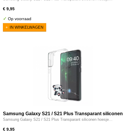
€ 9,95
✓
Op voorraad
IN WINKELWAGEN
Samsung Galaxy S21 / S21 Plus Transparant siliconen
hoesje Panda knipoog
Samsung Galaxy S21 / S21 Plus Transparant siliconen hoesje…
€ 9,95