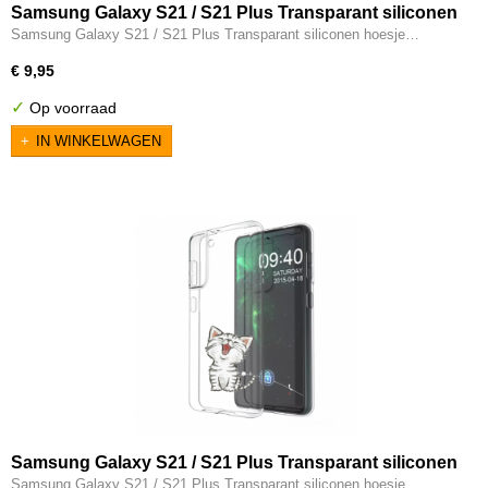
Samsung Galaxy S21 / S21 Plus Transparant siliconen
hoesje Hondje
Samsung Galaxy S21 / S21 Plus Transparant siliconen hoesje…
€ 9,95
✓
Op voorraad
IN WINKELWAGEN
Samsung Galaxy S21 / S21 Plus Transparant siliconen
hoesje schattig katje
Samsung Galaxy S21 / S21 Plus Transparant siliconen hoesje…