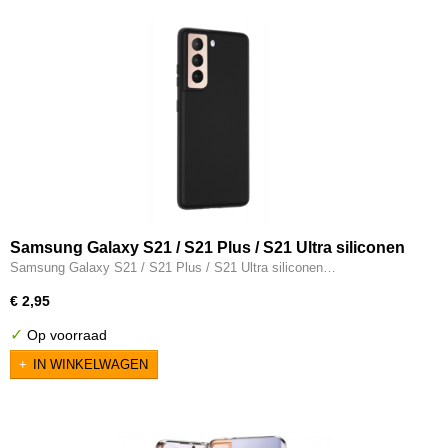
Samsung Galaxy S21 / S21 Plus / S21 Ultra siliconen
backcover hoesje zwart
Samsung Galaxy S21 / S21 Plus / S21 Ultra siliconen…
€ 2,95
✓
Op voorraad
IN WINKELWAGEN