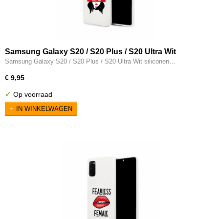
Samsung Galaxy S20 / S20 Plus / S20 Ultra Wit
siliconen hoesje - Kiss Me
Samsung Galaxy S20 / S20 Plus / S20 Ultra Wit siliconen…
€ 9,95
✓
Op voorraad
IN WINKELWAGEN