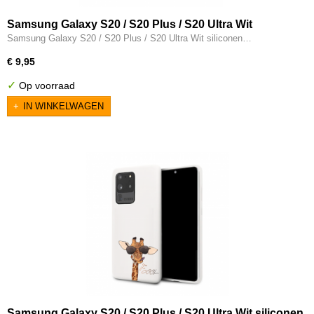
Samsung Galaxy S20 / S20 Plus / S20 Ultra Wit
siliconen hoesje - Love you forever
Samsung Galaxy S20 / S20 Plus / S20 Ultra Wit siliconen…
€ 9,95
✓
Op voorraad
IN WINKELWAGEN
Samsung Galaxy S20 / S20 Plus / S20 Ultra Wit siliconen