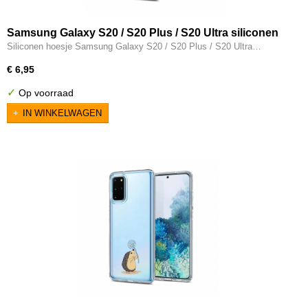
Samsung Galaxy S20 / S20 Plus / S20 Ultra siliconen
hoesje transparant - Poesje
Siliconen hoesje Samsung Galaxy S20 / S20 Plus / S20 Ultra…
€ 6,95
✓
Op voorraad
IN WINKELWAGEN