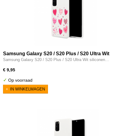
Samsung Galaxy S20 / S20 Plus / S20 Ultra Wit
siliconen hoesje - Hartjes
Samsung Galaxy S20 / S20 Plus / S20 Ultra Wit siliconen…
€ 9,95
✓
Op voorraad
IN WINKELWAGEN