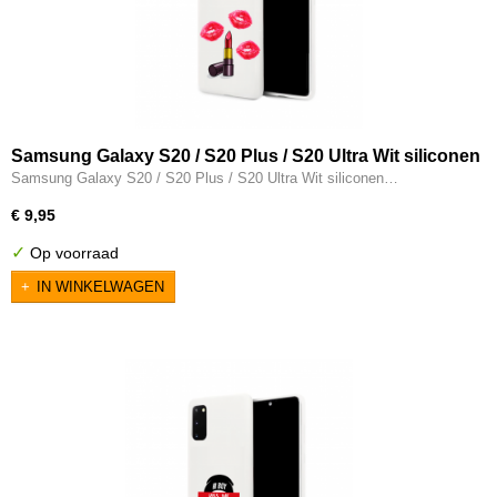
Samsung Galaxy S20 / S20 Plus / S20 Ultra Wit siliconen
hoesje - Lippenstift kusjes
Samsung Galaxy S20 / S20 Plus / S20 Ultra Wit siliconen…
€ 9,95
✓
Op voorraad
IN WINKELWAGEN