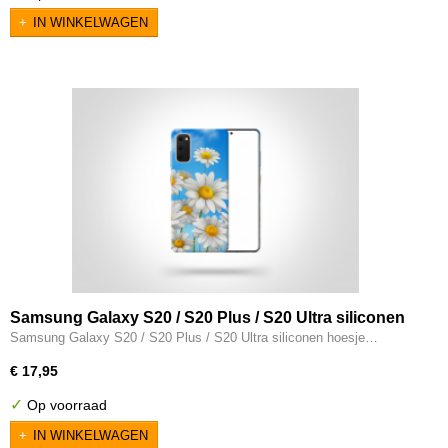
IN WINKELWAGEN
Samsung Galaxy S20 / S20 Plus / S20 Ultra siliconen
hoesje margriet
Samsung Galaxy S20 / S20 Plus / S20 Ultra siliconen hoesje…
€ 17,95
✓
Op voorraad
IN WINKELWAGEN