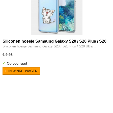
Siliconen hoesje Samsung Galaxy S20 / S20 Plus / S20
Ultra transparant schattig katje
Siliconen hoesje Samsung Galaxy S20 / S20 Plus / S20 Ultra…
€ 9,95
✓
Op voorraad
IN WINKELWAGEN