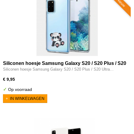
Nieuw
Siliconen hoesje Samsung Galaxy S20 / S20 Plus / S20
Ultra / S20 FE transparant Panda knipoog
Siliconen hoesje Samsung Galaxy S20 / S20 Plus / S20 Ultra…
€ 9,95
✓
Op voorraad
IN WINKELWAGEN