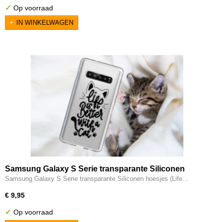
✓
Op voorraad
IN WINKELWAGEN
Samsung Galaxy S Serie transparante Siliconen
hoesjes (Life is better with a cat)
Samsung Galaxy S Serie transparante Siliconen hoesjes (Life…
€ 9,95
✓
Op voorraad