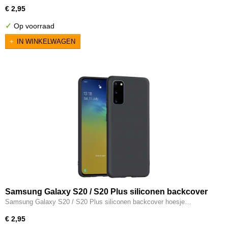
€ 2,95
✓
Op voorraad
IN WINKELWAGEN
Samsung Galaxy S20 / S20 Plus siliconen backcover
hoesje zwart
Samsung Galaxy S20 / S20 Plus siliconen backcover hoesje…
€ 2,95