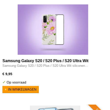
Samsung Galaxy S20 / S20 Plus / S20 Ultra Wit
siliconen hoesje - Roze bloemen
Samsung Galaxy S20 / S20 Plus / S20 Ultra Wit siliconen…
€ 9,95
✓
Op voorraad
IN WINKELWAGEN