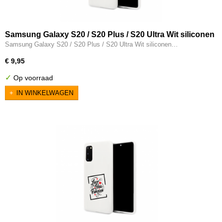
Samsung Galaxy S20 / S20 Plus / S20 Ultra Wit siliconen
hoesje - Fearless Female
Samsung Galaxy S20 / S20 Plus / S20 Ultra Wit siliconen…
€ 9,95
✓
Op voorraad
IN WINKELWAGEN