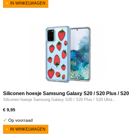
IN WINKELWAGEN
Siliconen hoesje Samsung Galaxy S20 / S20 Plus / S20
Ultra transparant aardbeien
Siliconen hoesje Samsung Galaxy S20 / S20 Plus / S20 Ultra…
€ 9,95
✓
Op voorraad
IN WINKELWAGEN