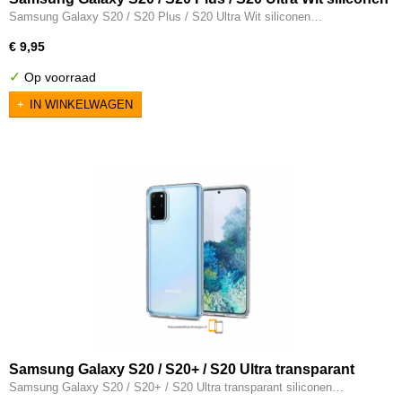
hoesje - You so cool
Samsung Galaxy S20 / S20 Plus / S20 Ultra Wit siliconen…
€ 9,95
✓
Op voorraad
IN WINKELWAGEN
Samsung Galaxy S20 / S20+ / S20 Ultra transparant
siliconen hoesje
Samsung Galaxy S20 / S20+ / S20 Ultra transparant siliconen…