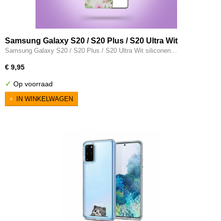
Samsung Galaxy S20 / S20 Plus / S20 Ultra Wit
siliconen hoesje - Bloemen
Samsung Galaxy S20 / S20 Plus / S20 Ultra Wit siliconen…
€ 9,95
✓
Op voorraad
IN WINKELWAGEN