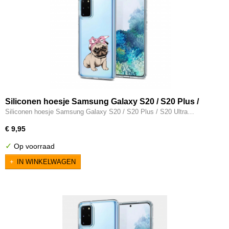
Siliconen hoesje Samsung Galaxy S20 / S20 Plus /
S20 Ultra transparant schattig hondje
Siliconen hoesje Samsung Galaxy S20 / S20 Plus / S20 Ultra…
€ 9,95
✓
Op voorraad
IN WINKELWAGEN