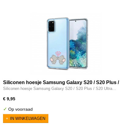
Siliconen hoesje Samsung Galaxy S20 / S20 Plus /
S20 Ultra transparant olifantjes
Siliconen hoesje Samsung Galaxy S20 / S20 Plus / S20 Ultra…
€ 9,95
✓
Op voorraad
IN WINKELWAGEN