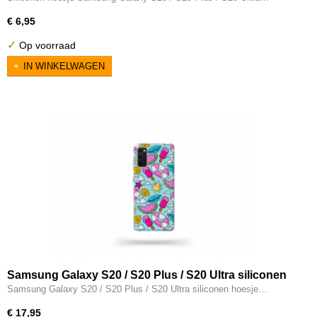
€ 6,95
✓
Op voorraad
IN WINKELWAGEN
Samsung Galaxy S20 / S20 Plus / S20 Ultra siliconen
hoesje cool zomer hoesje
Samsung Galaxy S20 / S20 Plus / S20 Ultra siliconen hoesje…
€ 17,95