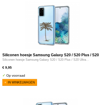
Siliconen hoesje Samsung Galaxy S20 / S20 Plus / S20
Ultra transparant palmboom
Siliconen hoesje Samsung Galaxy S20 / S20 Plus / S20 Ultra…
€ 9,95
✓
Op voorraad
IN WINKELWAGEN