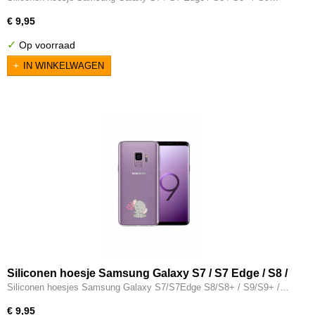
olifantjes met hartjes
€ 9,95
✓
Op voorraad
IN WINKELWAGEN
Siliconen hoesje Samsung Galaxy S7 / S7 Edge / S8 /
S8+ / S9 / S9+ / S10 / S10+ / S10E transparant -
Siliconen hoesjes Samsung Galaxy S7/S7Edge S8/S8+ / S9/S9+ /…
Olifantje hartjes
€ 9,95