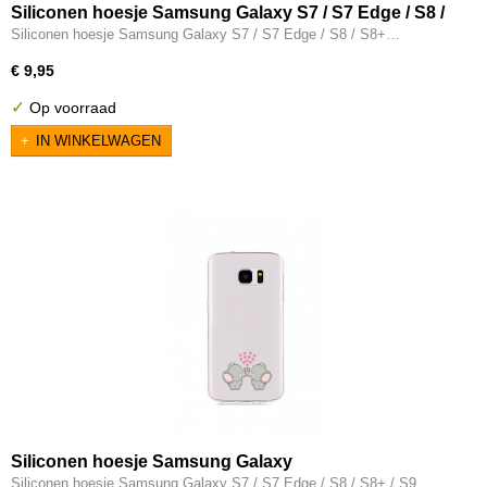
Siliconen hoesje Samsung Galaxy S7 / S7 Edge / S8 /
S8+ transparant aardbeien
Siliconen hoesje Samsung Galaxy S7 / S7 Edge / S8 / S8+…
€ 9,95
✓
Op voorraad
IN WINKELWAGEN
Siliconen hoesje Samsung Galaxy
S7/S7Edge/S8/S8+/S9/S9+/S10 /S10+/S10E - Twee
Siliconen hoesje Samsung Galaxy S7 / S7 Edge / S8 / S8+ / S9…