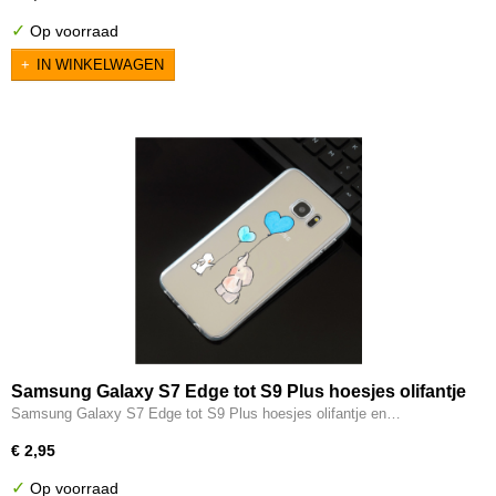
✓
Op voorraad
IN WINKELWAGEN
Samsung Galaxy S7 Edge tot S9 Plus hoesjes olifantje
en konijntje ballonnen
Samsung Galaxy S7 Edge tot S9 Plus hoesjes olifantje en…
€ 2,95
✓
Op voorraad