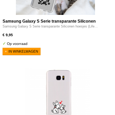
Samsung Galaxy S Serie transparante Siliconen
hoesjes (Life is better with a cat)
Samsung Galaxy S Serie transparante Siliconen hoesjes (Life…
€ 9,95
✓
Op voorraad
IN WINKELWAGEN