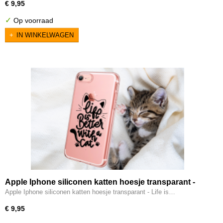
€ 9,95
✓
Op voorraad
IN WINKELWAGEN
Apple Iphone siliconen katten hoesje transparant -
Life is better with a cat
Apple Iphone siliconen katten hoesje transparant - Life is…
€ 9,95