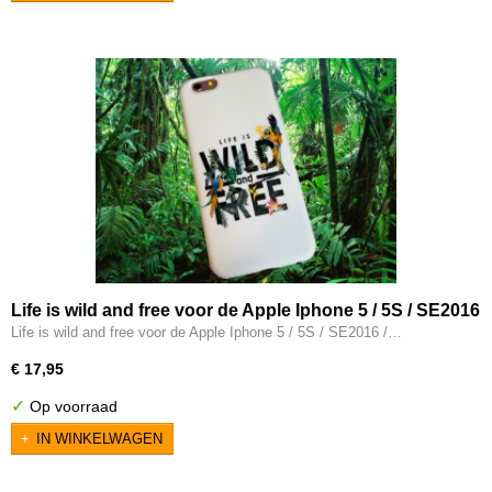
Life is wild and free voor de Apple Iphone 5 / 5S / SE2016
/ 6 / 6S / 7 / 8 / SE2020 / SE2022 / 7Plus / 8Plus / X / XS /
Life is wild and free voor de Apple Iphone 5 / 5S / SE2016 /…
Xs Max / XR
€ 17,95
✓
Op voorraad
IN WINKELWAGEN