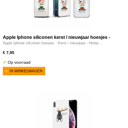
Apple Iphone siliconen kerst / nieuwjaar hoesjes -
Hertje
Apple Iphone siliconen hoesjes - Kerst / nieuwjaar - Hertje…
€ 7,95
✓
Op voorraad
IN WINKELWAGEN