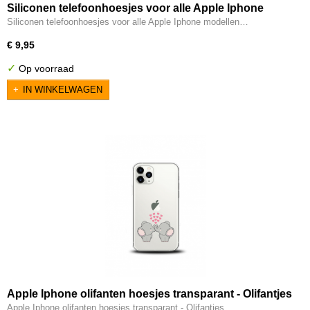
Siliconen telefoonhoesjes voor alle Apple Iphone
modellen transparant Olifantje hartjes
Siliconen telefoonhoesjes voor alle Apple Iphone modellen…
€ 9,95
✓
Op voorraad
IN WINKELWAGEN
Apple Iphone olifanten hoesjes transparant - Olifantjes
hartjes
Apple Iphone olifanten hoesjes transparant - Olifantjes…