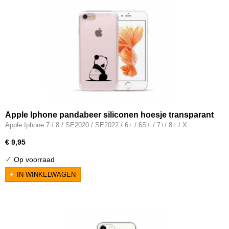
Apple Iphone pandabeer siliconen hoesje transparant
- Panda
Apple Iphone 7 / 8 / SE2020 / SE2022 / 6+ / 6S+ / 7+/ 8+ / X…
€ 9,95
✓
Op voorraad
IN WINKELWAGEN