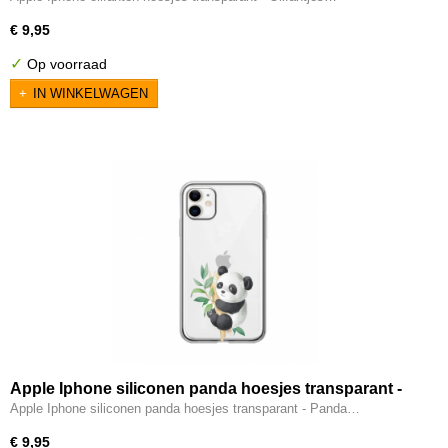
€ 9,95
✓
Op voorraad
IN WINKELWAGEN
Apple Iphone siliconen panda hoesjes transparant -
Panda
Apple Iphone siliconen panda hoesjes transparant - Panda…
€ 9,95