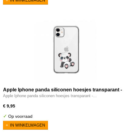
IN WINKELWAGEN
Apple Iphone panda siliconen hoesjes transparant -
Pandabeertje knipoog
Apple Iphone panda siliconen hoesjes transparant -…
€ 9,95
✓
Op voorraad
IN WINKELWAGEN