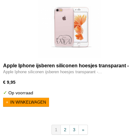
Apple Iphone ijsberen siliconen hoesjes transparant -
IJsbeer
Apple Iphone siliconen ijsberen hoesjes transparant -…
€ 9,95
✓
Op voorraad
IN WINKELWAGEN
1
2
3
»