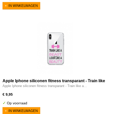
IN WINKELWAGEN
Apple Iphone siliconen fitness transparant - Train like
a beast
Apple Iphone siliconen fitness transparant - Train like a…
€ 9,95
✓
Op voorraad
IN WINKELWAGEN