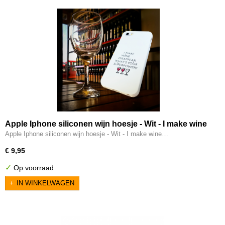
Apple Iphone siliconen wijn hoesje - Wit - I make wine
disappear whats your superpower?
Apple Iphone siliconen wijn hoesje - Wit - I make wine…
€ 9,95
✓
Op voorraad
IN WINKELWAGEN