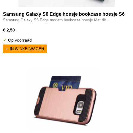
Samsung Galaxy S6 Edge hoesje bookcase hoesje S6
Edge modern telefoonhoesje
Samsung Galaxy S6 Edge modern bookcase hoesje Met dit…
€ 2,50
✓
Op voorraad
IN WINKELWAGEN