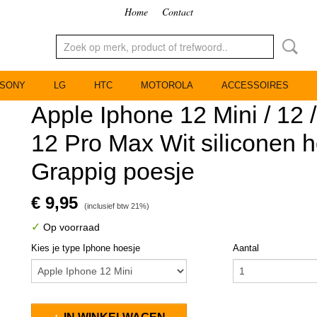
Home
Contact
SONY
LG
HTC
MOTOROLA
ACCESSOIRES
Apple Iphone 12 Mini / 12 /
12 Pro Max Wit siliconen h
Grappig poesje
€ 9,95
(inclusief btw 21%)
✓
Op voorraad
Kies je type Iphone hoesje
Aantal