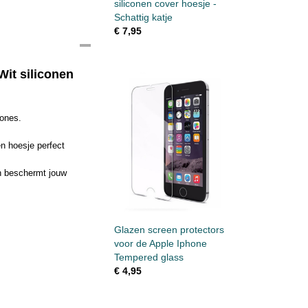
siliconen cover hoesje -
Schattig katje
€ 7,95
Wit siliconen
hones.
en hoesje perfect
en beschermt jouw
Glazen screen protectors
voor de Apple Iphone
Tempered glass
€ 4,95