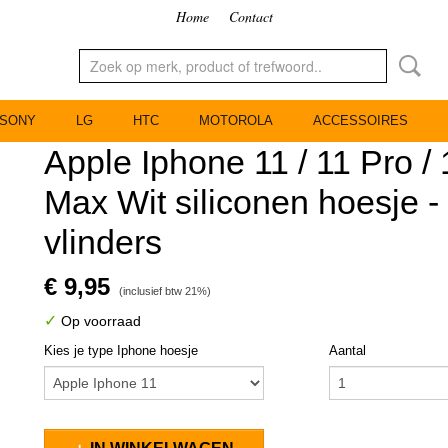
Home
Contact
SONY
LG
HTC
MOTOROLA
ACCESSOIRES
Apple Iphone 11 / 11 Pro / 
Max Wit siliconen hoesje 
vlinders
€ 9,95
(inclusief btw 21%)
✓
Op voorraad
Kies je type Iphone hoesje
Aantal