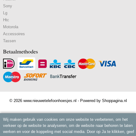
Sony
Lg
Htc
Motorola
Accessoires
Tassen
Betaalmethodes
© 2026 www.nieuwetelefoonhoesjes.nl - Powered by Shoppagina.nl
Wij maken gebruik van cookies om onze website te verbeteren, om het
verkeer op de website te analyseren, om de website naar behoren te laten
werken en voor de koppeling met social media. Door op Ja te klikken, geef