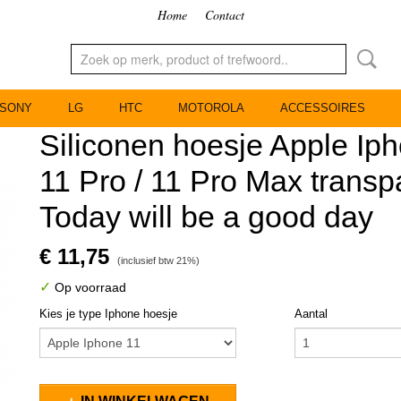
Home
Contact
SONY
LG
HTC
MOTOROLA
ACCESSOIRES
Siliconen hoesje Apple Iph
11 Pro / 11 Pro Max transp
Today will be a good day
€ 11,75
(inclusief btw 21%)
✓
Op voorraad
Kies je type Iphone hoesje
Aantal