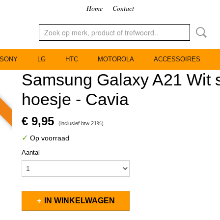
Home
Contact
SONY
LG
HTC
MOTOROLA
ACCESSOIRES
Samsung Galaxy A21 Wit s
hoesje - Cavia
€ 9,95
(inclusief btw 21%)
✓
Op voorraad
Aantal
IN WINKELWAGEN