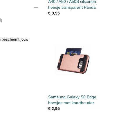
A40 / A50 / A50S siliconen
hoesje transparant Panda
€ 9,95
a
en beschermt jouw
Samsung Galaxy S6 Edge
hoesjes met kaarthouder
€ 2,95