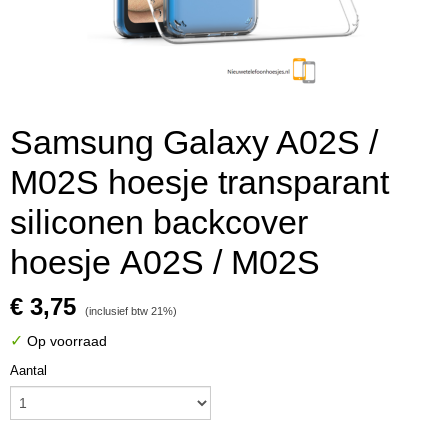
Samsung Galaxy A02S /
M02S hoesje transparant
siliconen backcover
hoesje A02S / M02S
€ 3,75
(inclusief btw 21%)
✓
Op voorraad
Aantal