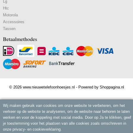
Lg
Htc
Motorola
Accessoires
Tassen
Betaalmethodes
© 2026 www.nieuwetelefoonhoesjes.nl - Powered by Shoppagina.nl
Wij maken gebruik van cookies om onze website te verbeteren, om het
verkeer op de website te analyseren, om de website naar behoren te laten
werken en voor de koppeling met social media. Door op Ja te klikken, geef
je toestemming voor het plaatsen van alle cookies zoals omschreven in
onze privacy- en cookieverklaring.