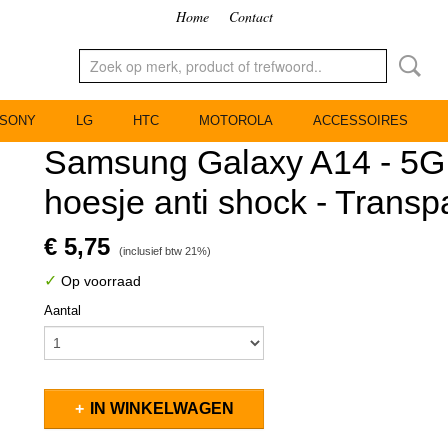
Home
Contact
SONY
LG
HTC
MOTOROLA
ACCESSOIRES
Samsung Galaxy A14 - 5G 
hoesje anti shock - Transp
€ 5,75
(inclusief btw 21%)
✓
Op voorraad
Aantal
IN WINKELWAGEN