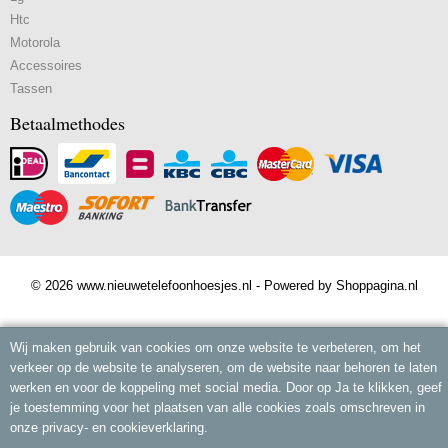
Htc
Motorola
Accessoires
Tassen
Betaalmethodes
© 2026 www.nieuwetelefoonhoesjes.nl - Powered by Shoppagina.nl
Wij maken gebruik van cookies om onze website te verbeteren, om het
verkeer op de website te analyseren, om de website naar behoren te laten
werken en voor de koppeling met social media. Door op Ja te klikken, geef
je toestemming voor het plaatsen van alle cookies zoals omschreven in
onze privacy- en cookieverklaring.