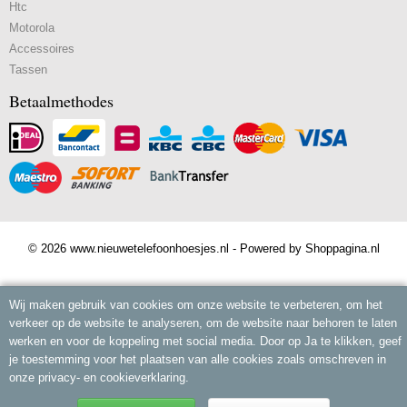
Htc
Motorola
Accessoires
Tassen
Betaalmethodes
© 2026 www.nieuwetelefoonhoesjes.nl - Powered by Shoppagina.nl
Wij maken gebruik van cookies om onze website te verbeteren, om het
verkeer op de website te analyseren, om de website naar behoren te laten
werken en voor de koppeling met social media. Door op Ja te klikken, geef
je toestemming voor het plaatsen van alle cookies zoals omschreven in
onze privacy- en cookieverklaring.