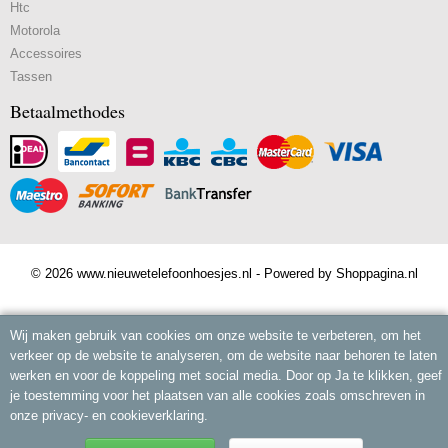
Htc
Motorola
Accessoires
Tassen
Betaalmethodes
© 2026 www.nieuwetelefoonhoesjes.nl - Powered by Shoppagina.nl
Wij maken gebruik van cookies om onze website te verbeteren, om het
verkeer op de website te analyseren, om de website naar behoren te laten
werken en voor de koppeling met social media. Door op Ja te klikken, geef
je toestemming voor het plaatsen van alle cookies zoals omschreven in
onze privacy- en cookieverklaring.