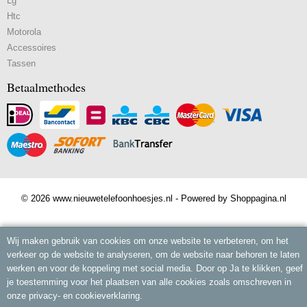
Lg
Htc
Motorola
Accessoires
Tassen
Betaalmethodes
© 2026 www.nieuwetelefoonhoesjes.nl - Powered by Shoppagina.nl
Wij maken gebruik van cookies om onze website te verbeteren, om het
verkeer op de website te analyseren, om de website naar behoren te laten
werken en voor de koppeling met social media. Door op Ja te klikken, geef
je toestemming voor het plaatsen van alle cookies zoals omschreven in
onze privacy- en cookieverklaring.