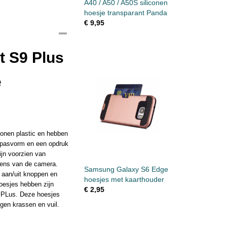
A40 / A50 / A50S siliconen
hoesje transparant Panda
€ 9,95
t S9 Plus
e
conen plastic en hebben
e pasvorm en een opdruk
ijn voorzien van
 lens van de camera.
Samsung Galaxy S6 Edge
 aan/uit knoppen en
hoesjes met kaarthouder
oesjes hebben zijn
€ 2,95
9 PLus. Deze hoesjes
gen krassen en vuil.