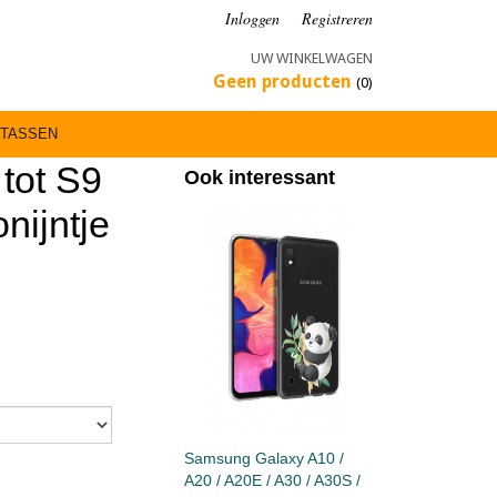
Inloggen
Registreren
UW WINKELWAGEN
Geen producten
(0)
TASSEN
tot S9
Ook interessant
nijntje
Samsung Galaxy A10 /
A20 / A20E / A30 / A30S /