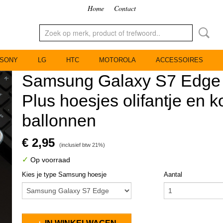
Home
Contact
SONY
LG
HTC
MOTOROLA
ACCESSOIRES
Samsung Galaxy S7 Edge 
Plus hoesjes olifantje en ko
ballonnen
€ 2,95
(inclusief btw 21%)
✓
Op voorraad
Kies je type Samsung hoesje
Aantal